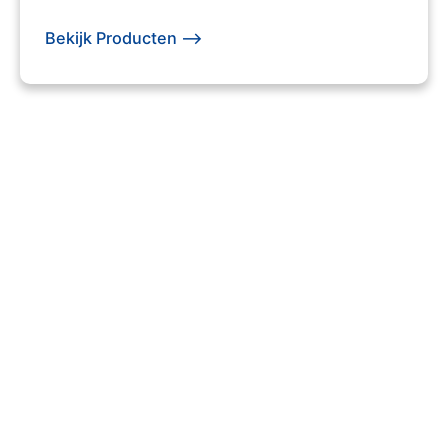
Bekijk Producten -->
203 +
Evenementen Georganiseerd
740 +
Tevreden Klanten