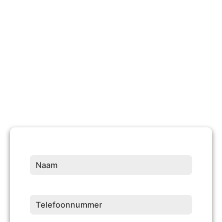
10 +
Jaren Ervaring
Naam
(Vereist)
Telefoonnummer
(Vereist)