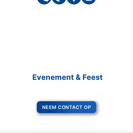
Schakel R&R Partycare In
En Geniet Van Uw
Evenement & Feest
Een feest staat voor gezelligheid, maar voor het zo ver is, heeft u nog
wel het nodige te organiseren. Bruiloft organiseren Dinteloord.
NEEM CONTACT OP