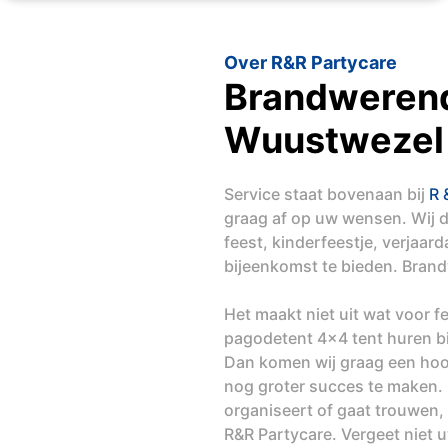
Over R&R Partycare
Brandweren
Wuustwezel
Service staat bovenaan bij
R 
graag af op uw wensen. Wij 
feest, kinderfeestje, verjaar
bijeenkomst te bieden. Bra
Het maakt niet uit wat voor 
pagodetent 4x4 tent huren b
Dan komen wij graag een hoo
nog groter succes te maken. O
organiseert of gaat trouwen,
R&R Partycare. Vergeet niet 