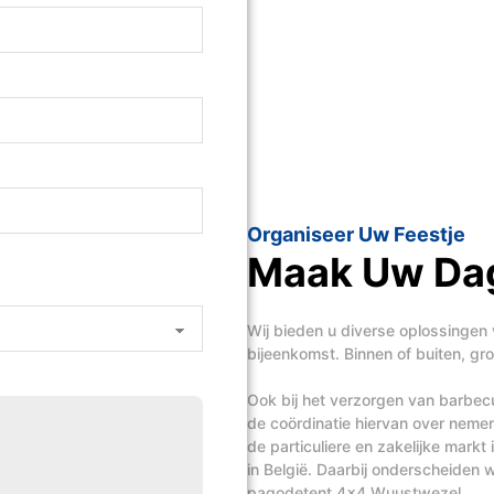
Organiseer Uw Feestje
Maak Uw Dag
Wij bieden u diverse oplossingen 
bijeenkomst. Binnen of buiten, groo
Ook bij het verzorgen van barbecue
de coördinatie hiervan over neme
de particuliere en zakelijke mark
in België. Daarbij onderscheiden wi
pagodetent 4x4 Wuustwezel.