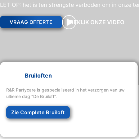
LET OP: het is ten strengste verboden om in onze ten
BEKIJK ONZE VIDEO
VRAAG OFFERTE
Bruiloften
R&R Partycare is gespecialiseerd in het verzorgen van uw
ultieme dag “De Bruiloft”.
Zie Complete Bruiloft