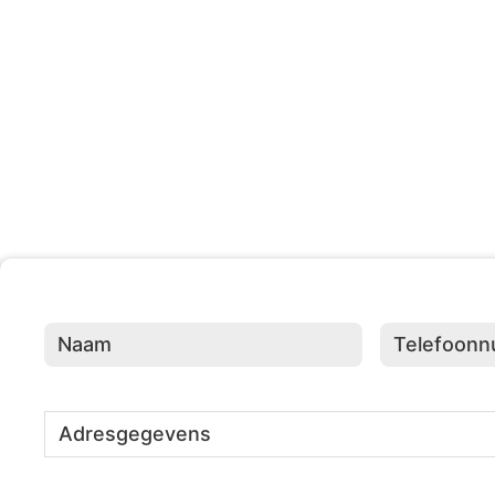
203 +
Evenementen Georganisee
Naam
(Vereist)
Telefoonnumme
Adresgegevens
(Vereist)