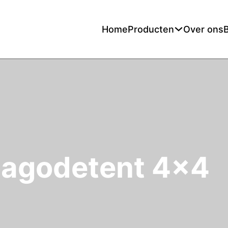
Home
Producten
Over ons
agodetent 4x4