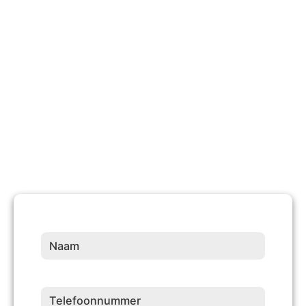
Tevreden Klanten
10 +
Jaren Ervaring
Naam
(Vereist)
Telefoonnummer
(Vereist)