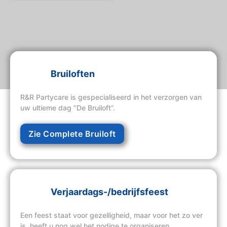
Bruiloften
R&R Partycare is gespecialiseerd in het verzorgen van
uw ultieme dag “De Bruiloft”.
Zie Complete Bruiloft
Verjaardags-/bedrijfsfeest
Een feest staat voor gezelligheid, maar voor het zo ver
is, heeft u nog wel het nodige te organiseren.