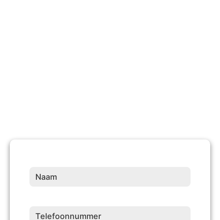
Tevreden Klanten
10 +
Jaren Ervaring
Naam
(Vereist)
Telefoonnummer
(Vereist)