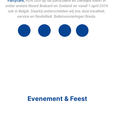
Partycare,
richt zich op de particuliere en zakelijke markt in
onder andere Noord Brabant en Zeeland en vanaf 1 april 2014
ook in België. Daarbij onderscheiden wij ons door kwaliteit,
service en flexibiliteit. Ballonversieringen Breda.
Schakel R&R Partycare In
En Geniet Van Uw
Evenement & Feest
Een feest staat voor gezelligheid, maar voor het zo ver is, heeft u nog
wel het nodige te organiseren.