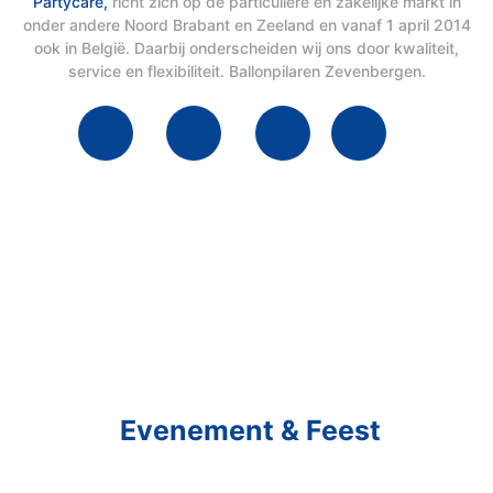
Partycare,
richt zich op de particuliere en zakelijke markt in
onder andere Noord Brabant en Zeeland en vanaf 1 april 2014
ook in België. Daarbij onderscheiden wij ons door kwaliteit,
service en flexibiliteit. Ballonpilaren Zevenbergen.
Schakel R&R Partycare In
En Geniet Van Uw
Evenement & Feest
Een feest staat voor gezelligheid, maar voor het zo ver is, heeft u nog
wel het nodige te organiseren.