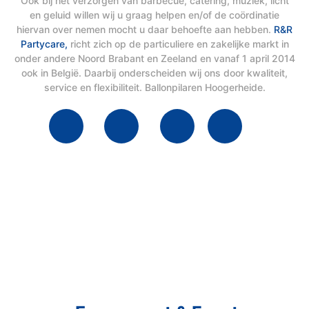
Ook bij het verzorgen van barbecue, catering, muziek, licht
en geluid willen wij u graag helpen en/of de coördinatie
hiervan over nemen mocht u daar behoefte aan hebben.
R&R
Partycare,
richt zich op de particuliere en zakelijke markt in
onder andere Noord Brabant en Zeeland en vanaf 1 april 2014
ook in België. Daarbij onderscheiden wij ons door kwaliteit,
service en flexibiliteit. Ballonpilaren Hoogerheide.
Schakel R&R Partycare In
En Geniet Van Uw