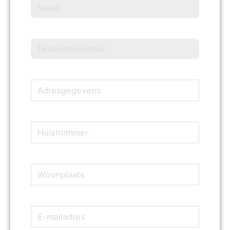
Naam
(Vereist)
Telefoonnummer
(Vereist)
Adresgegevens
(Vereist)
Huisnummer
(Vereist)
Woonplaats
(Vereist)
E-
(Vereist)
mailadres