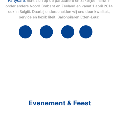
Partycare,
richt zich op de particuliere en zakelijke markt in
onder andere Noord Brabant en Zeeland en vanaf 1 april 2014
ook in België. Daarbij onderscheiden wij ons door kwaliteit,
service en flexibiliteit. Ballonpilaren Etten-Leur.
Schakel R&R Partycare In
En Geniet Van Uw
Evenement & Feest
Een feest staat voor gezelligheid, maar voor het zo ver is, heeft u nog
wel het nodige te organiseren.