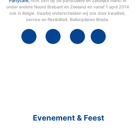
Partycare,
richt zich op de particuliere en zakelijke markt in
onder andere Noord Brabant en Zeeland en vanaf 1 april 2014
ook in België. Daarbij onderscheiden wij ons door kwaliteit,
service en flexibiliteit. Ballonpilaren Breda.
Schakel R&R Partycare In
En Geniet Van Uw
Evenement & Feest
Een feest staat voor gezelligheid, maar voor het zo ver is, heeft u nog
wel het nodige te organiseren.