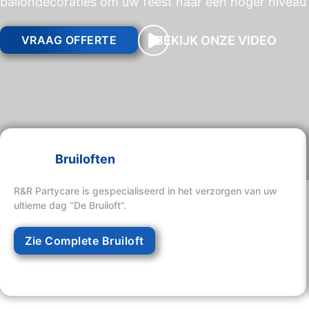
ballondecoraties om uw feest naar een hoger niveau 
BEKIJK ONZE VIDEO
VRAAG OFFERTE
Bruiloften
R&R Partycare is gespecialiseerd in het verzorgen van uw
ultieme dag “De Bruiloft”.
Zie Complete Bruiloft