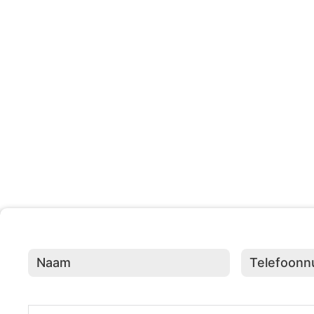
203 +
Evenementen Georganisee
Naam
(Vereist)
Telefoonnumme
Adresgegevens
(Vereist)