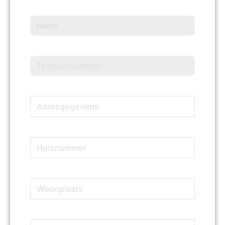
Naam
(Vereist)
Telefoonnummer
(Vereist)
Adresgegevens
(Vereist)
Huisnummer
(Vereist)
Woonplaats
(Vereist)
E-
(Vereist)